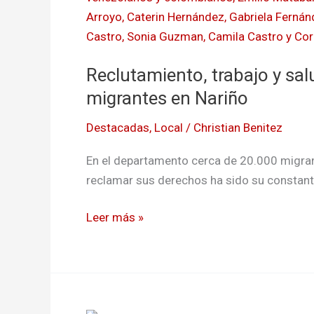
y
salud,
principales
Reclutamiento, trabajo y salu
barreras
para
migrantes en Nariño
los
Destacadas
,
Local
/
Christian Benitez
migrantes
en
En el departamento cerca de 20.000 migran
Nariño
reclamar sus derechos ha sido su constant
Leer más »