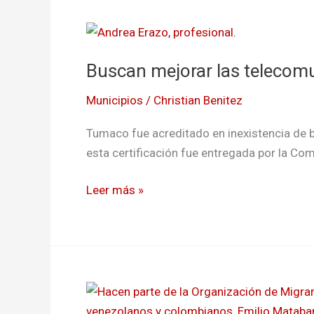
Buscan
mejorar
Buscan mejorar las teleco
las
telecomunicaciones
Municipios
/
Christian Benitez
en
Tumaco
Tumaco fue acreditado en inexistencia de 
esta certificación fue entregada por la C
Leer más »
Reclutamiento,
trabajo