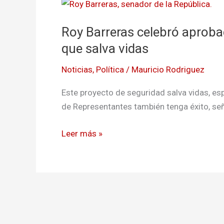
Roy
Barreras
Roy Barreras celebró aprobac
celebró
aprobación
que salva vidas
del
Noticias
,
Política
/
Mauricio Rodriguez
Estatuto
de
Este proyecto de seguridad salva vidas, es
Seguridad
de Representantes también tenga éxito, señ
Vial
que
Leer más »
salva
vidas