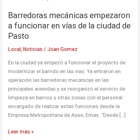
mecánicas
Barredoras mecánicas empezaron
empezaron
a
a funcionar en vías de la ciudad de
funcionar
Pasto
en
Local
,
Noticias
/
Joan Gomez
vías
de
En la ciudad ya empezó a funcionar el proyecto de
la
modernizar el barrido en las vías. Ya entraron en
ciudad
operación las barredoras mecánicas en las
de
principales avenidas y se reorganizó el servicio de
Pasto
limpieza en barrios y otras zonas con el personal
encargado de realizar estas funciones desde la
Empresa Metropolitana de Aseo, Emas. “Desde […]
Leer más »