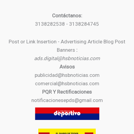
Contáctanos:
3138282538 - 3138284745
Post or Link Insertion - Advertising Article Blog Post
Banners
:
ads.digital@hsbnoticias.com
Avisos
publicidad@hsbnoticias.com
comercial@hsbnoticias.com
PQR Y Rectificaciones
notificacionesepds@gmail.com