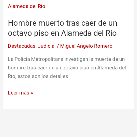
muerto
tras
Hombre muerto tras caer de un
caer
de
octavo piso en Alameda del Río
un
Destacadas
,
Judicial
/
Miguel Angelo Romero
octavo
piso
La Policía Metropolitana investigan la muerte de un
en
hombre tras caer de un octavo piso en Alameda del
Alameda
Río, estos son los detalles.
del
Río
Leer más »