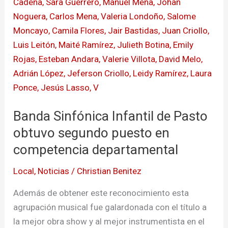
Pasto
obtuvo
segundo
puesto
en
competencia
departamental
Banda Sinfónica Infantil de Pasto
obtuvo segundo puesto en
competencia departamental
Local
,
Noticias
/
Christian Benitez
Además de obtener este reconocimiento esta
agrupación musical fue galardonada con el título a
la mejor obra show y al mejor instrumentista en el