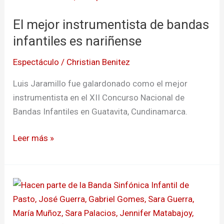
mejor
El mejor instrumentista de bandas
instrumentista
de
infantiles es nariñense
bandas
Espectáculo
/
Christian Benitez
infantiles
es
Luis Jaramillo fue galardonado como el mejor
nariñense
instrumentista en el XII Concurso Nacional de
Bandas Infantiles en Guatavita, Cundinamarca.
Leer más »
Banda
Sinfónica
Infantil