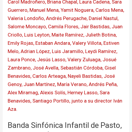
de
Pasto,
la
mejor
de
festival
en
Guatavita
Banda Sinfónica Infantil de Pasto,