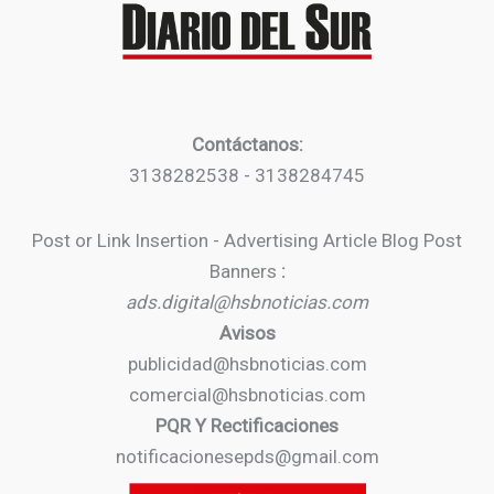
Contáctanos:
3138282538 - 3138284745
Post or Link Insertion - Advertising Article Blog Post
Banners
:
ads.digital@hsbnoticias.com
Avisos
publicidad@hsbnoticias.com
comercial@hsbnoticias.com
PQR Y Rectificaciones
notificacionesepds@gmail.com