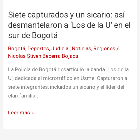
y
Siete capturados y un sicario: así
un
sicario:
desmantelaron a ‘Los de la U’ en el
así
sur de Bogotá
desmantelaron
Bogotá
,
Deportes
,
Judicial
,
Noticias
,
Regiones
/
a
Nicolas Stiven Becerra Bojaca
‘Los
de
La Policía de Bogotá desarticuló la banda ‘Los de la
la
U’, dedicada al microtráfico en Usme. Capturaron a
U’
siete integrantes, incluidos un sicario y el líder del
en
clan familiar.
el
sur
Leer más »
de
Bogotá