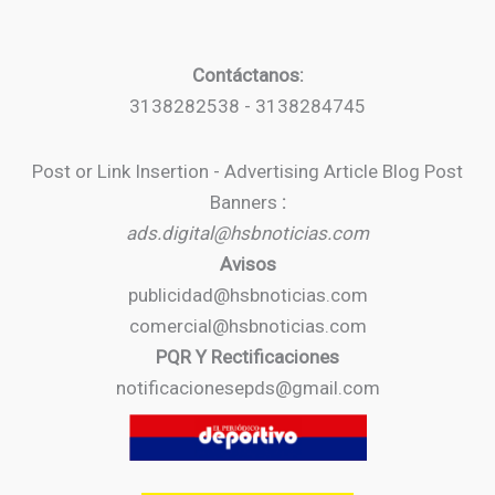
Contáctanos:
3138282538 - 3138284745
Post or Link Insertion - Advertising Article Blog Post
Banners
:
ads.digital@hsbnoticias.com
Avisos
publicidad@hsbnoticias.com
comercial@hsbnoticias.com
PQR Y Rectificaciones
notificacionesepds@gmail.com