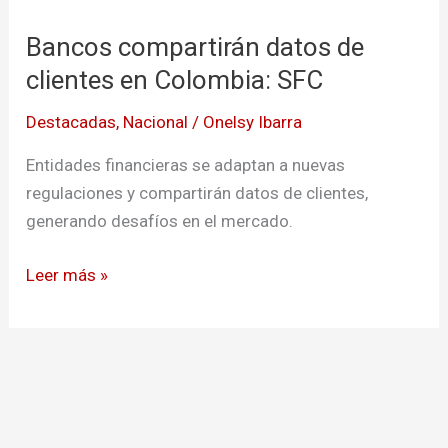
compartirán
Bancos compartirán datos de
datos
de
clientes en Colombia: SFC
clientes
Destacadas
,
Nacional
/
Onelsy Ibarra
en
Colombia:
Entidades financieras se adaptan a nuevas
SFC
regulaciones y compartirán datos de clientes,
generando desafíos en el mercado.
Leer más »