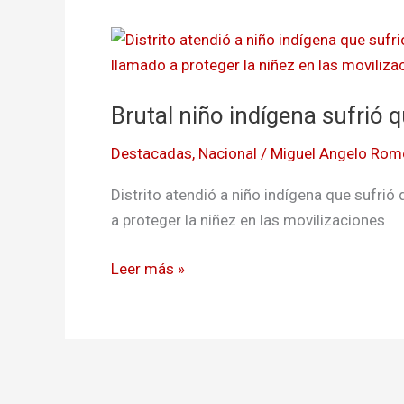
Brutal
niño
indígena
Brutal niño indígena sufrió 
sufrió
quemaduras
Destacadas
,
Nacional
/
Miguel Angelo Rom
con
liquido
Distrito atendió a niño indígena que sufrió 
hirviente
a proteger la niñez en las movilizaciones
Leer más »