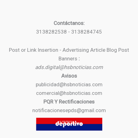
Contáctanos:
3138282538 - 3138284745
Post or Link Insertion - Advertising Article Blog Post
Banners
:
ads.digital@hsbnoticias.com
Avisos
publicidad@hsbnoticias.com
comercial@hsbnoticias.com
PQR Y Rectificaciones
notificacionesepds@gmail.com