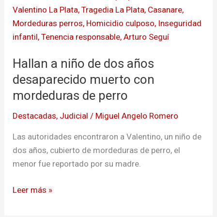
a
niño
de
dos
Hallan a niño de dos años
años
desaparecido
desaparecido muerto con
muerto
mordeduras de perro
con
Destacadas
,
Judicial
/
Miguel Angelo Romero
mordeduras
de
Las autoridades encontraron a Valentino, un niño de
perro
dos años, cubierto de mordeduras de perro, el
menor fue reportado por su madre.
Leer más »