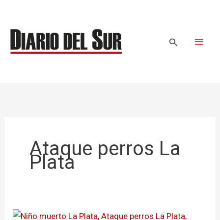
Ir
al
contenido
Buscar
Ataque perros La
Plata
Hallan