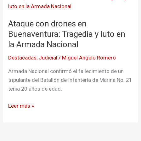
con
drones
Ataque con drones en
en
Buenaventura:
Buenaventura: Tragedia y luto en
Tragedia
la Armada Nacional
y
Destacadas
,
Judicial
/
Miguel Angelo Romero
luto
en
Armada Nacional confirmó el fallecimiento de un
la
tripulante del Batallón de Infantería de Marina No. 21
Armada
tenia 20 años de edad.
Nacional
Leer más »