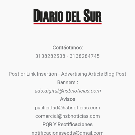
Contáctanos:
3138282538 - 3138284745
Post or Link Insertion - Advertising Article Blog Post
Banners
:
ads.digital@hsbnoticias.com
Avisos
publicidad@hsbnoticias.com
comercial@hsbnoticias.com
PQR Y Rectificaciones
notificacionesepds@gmail.com