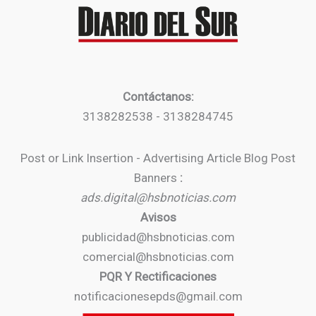
Contáctanos:
3138282538 - 3138284745
Post or Link Insertion - Advertising Article Blog Post
Banners
:
ads.digital@hsbnoticias.com
Avisos
publicidad@hsbnoticias.com
comercial@hsbnoticias.com
PQR Y Rectificaciones
notificacionesepds@gmail.com