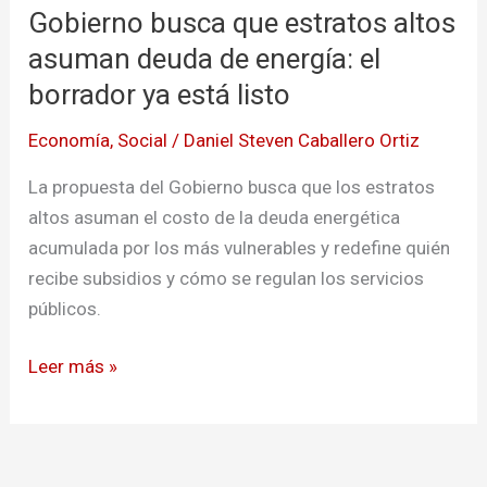
Gobierno busca que estratos altos
que
estratos
asuman deuda de energía: el
altos
borrador ya está listo
asuman
Economía
,
Social
/
Daniel Steven Caballero Ortiz
deuda
de
La propuesta del Gobierno busca que los estratos
energía:
altos asuman el costo de la deuda energética
el
acumulada por los más vulnerables y redefine quién
borrador
recibe subsidios y cómo se regulan los servicios
ya
públicos.
está
listo
Leer más »