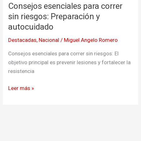
Consejos esenciales para correr
para
correr
sin riesgos: Preparación y
sin
autocuidado
riesgos:
Destacadas
,
Nacional
/
Miguel Angelo Romero
Preparación
y
Consejos esenciales para correr sin riesgos: El
autocuidado
objetivo principal es prevenir lesiones y fortalecer la
resistencia
Leer más »