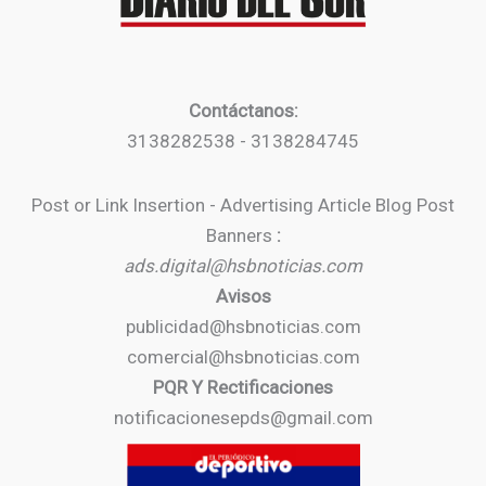
Contáctanos:
3138282538 - 3138284745
Post or Link Insertion - Advertising Article Blog Post
Banners
:
ads.digital@hsbnoticias.com
Avisos
publicidad@hsbnoticias.com
comercial@hsbnoticias.com
PQR Y Rectificaciones
notificacionesepds@gmail.com