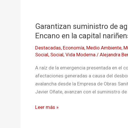
Garantizan
suministro
Garantizan suministro de ag
de
agua
Encano en la capital nariñen
a
Destacadas
,
Economía
,
Medio Ambiente
,
M
la
Social
,
Social
,
Vida Moderna
/
Alejandra Be
población
afectada
A raíz de la emergencia presentada en el co
en
afectaciones generadas a causa del desbo
El
avalancha desde la Empresa de Obras Sanit
Encano
Javier Oñate, avanzan con el suministro d
en
la
Leer más »
capital
nariñense