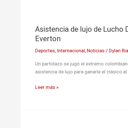
Asistencia
de
Asistencia de lujo de Lucho D
lujo
de
Everton
Lucho
Deportes
,
Internacional
,
Noticias
/
Dylan Ri
Díaz
en
Un partidazo se jugó el extremo colombiano, 
la
asistencia de lujo para ganarle el clásico al
victoria
del
Leer más »
Liverpool
sobre
Everton