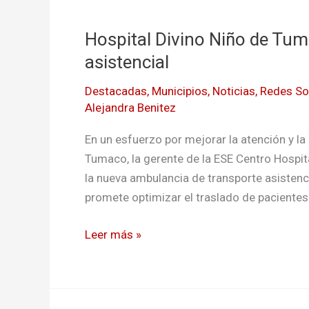
Hospital
Divino
Hospital Divino Niño de Tu
Niño
de
asistencial
Tumaco
Destacadas
,
Municipios
,
Noticias
,
Redes So
tiene
Alejandra Benitez
nueva
ambulancia
En un esfuerzo por mejorar la atención y la 
asistencial
Tumaco, la gerente de la ESE Centro Hospit
la nueva ambulancia de transporte asistenc
promete optimizar el traslado de pacientes
Leer más »