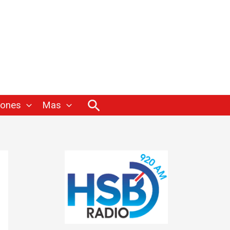
Buscar
iones
Mas