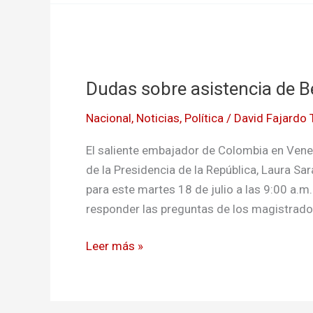
Dudas
sobre
Dudas sobre asistencia de B
asistencia
de
Nacional
,
Noticias
,
Política
/
David Fajardo T
Benedetti
y
El saliente embajador de Colombia en Venez
Sarabia
de la Presidencia de la República, Laura Sar
al
para este martes 18 de julio a las 9:00 a.
CNE
responder las preguntas de los magistrado
Leer más »