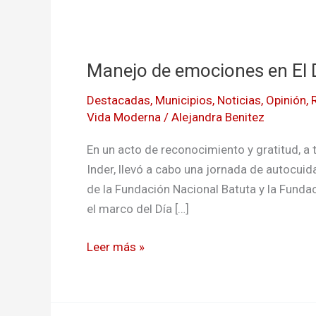
Manejo
de
Manejo de emociones en El D
emociones
en
Destacadas
,
Municipios
,
Noticias
,
Opinión
,
El
Vida Moderna
/
Alejandra Benitez
Distrito
En un acto de reconocimiento y gratitud, a t
Inder, llevó a cabo una jornada de autocui
de la Fundación Nacional Batuta y la Fundac
el marco del Día […]
Leer más »