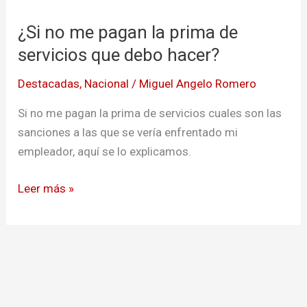
me
¿Si no me pagan la prima de
pagan
la
servicios que debo hacer?
prima
Destacadas
,
Nacional
/
Miguel Angelo Romero
de
servicios
Si no me pagan la prima de servicios cuales son las
que
sanciones a las que se vería enfrentado mi
debo
empleador, aquí se lo explicamos.
hacer?
Leer más »