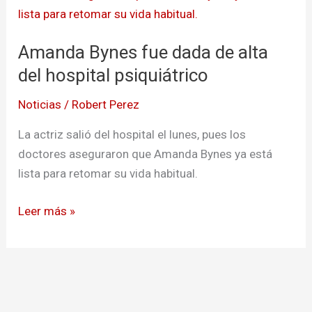
fue
dada
Amanda Bynes fue dada de alta
de
alta
del hospital psiquiátrico
del
Noticias
/
Robert Perez
hospital
psiquiátrico
La actriz salió del hospital el lunes, pues los
doctores aseguraron que Amanda Bynes ya está
lista para retomar su vida habitual.
Leer más »