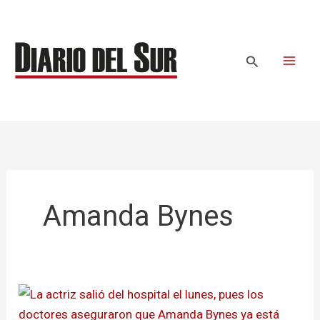
Ir
al
contenido
Buscar
Amanda Bynes
Amanda
Bynes