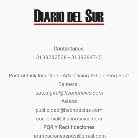
Contáctanos:
3138282538 - 3138284745
Post or Link Insertion - Advertising Article Blog Post
Banners
:
ads.digital@hsbnoticias.com
Avisos
publicidad@hsbnoticias.com
comercial@hsbnoticias.com
PQR Y Rectificaciones
notificacionesepds@gmail.com