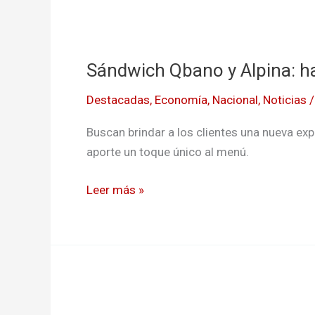
Sándwich
Qbano
Sándwich Qbano y Alpina: h
y
Alpina:
Destacadas
,
Economía
,
Nacional
,
Noticias
hacen
alianza
Buscan brindar a los clientes una nueva ex
en
aporte un toque único al menú.
Colombia
Leer más »
Grupo
Alpina