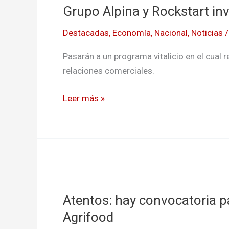
Grupo Alpina y Rockstart inv
y
Rockstart
Destacadas
,
Economía
,
Nacional
,
Noticias
invertirán
en
Pasarán a un programa vitalicio en el cual 
Startups
relaciones comerciales.
Leer más »
Atentos:
hay
Atentos: hay convocatoria pa
convocatoria
para
Agrifood
invertir