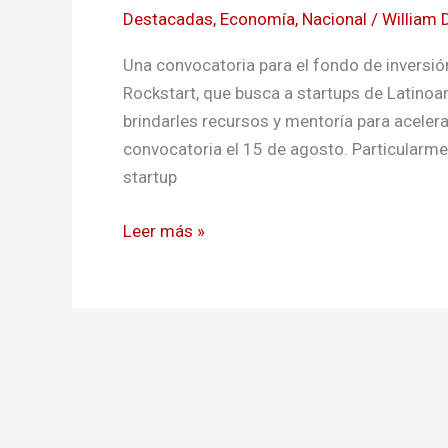
Destacadas
,
Economía
,
Nacional
/
William 
en
startups
Una convocatoria para el fondo de inversió
del
Rockstart, que busca a startups de Latinoa
sector
brindarles recursos y mentoría para acelerar
Agrifood
convocatoria el 15 de agosto. Particularme
startup
Leer más »