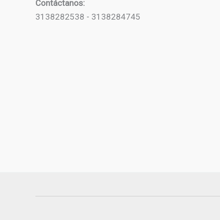
Contáctanos:
3138282538 - 3138284745