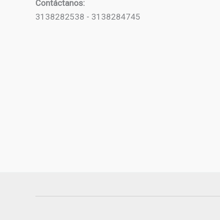
Contáctanos:
3138282538 - 3138284745