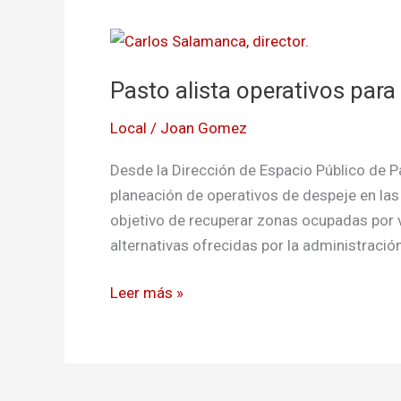
Pasto
alista
Pasto alista operativos para
operativos
para
Local
/
Joan Gomez
recuperar
el
Desde la Dirección de Espacio Público de P
espacio
planeación de operativos de despeje en las p
público
objetivo de recuperar zonas ocupadas por 
alternativas ofrecidas por la administración
Leer más »