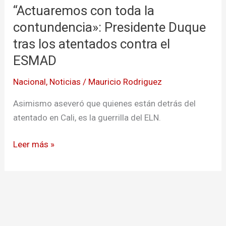
“Actuaremos con toda la
toda
la
contundencia»: Presidente Duque
contundencia»:
tras los atentados contra el
Presidente
ESMAD
Duque
tras
Nacional
,
Noticias
/
Mauricio Rodriguez
los
Asimismo aseveró que quienes están detrás del
atentados
atentado en Cali, es la guerrilla del ELN.
contra
el
Leer más »
ESMAD