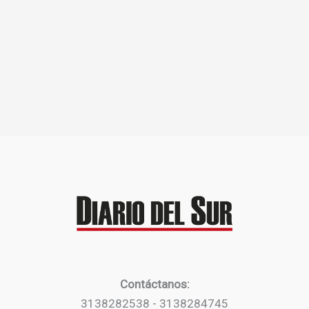
Contáctanos:
3138282538 - 3138284745