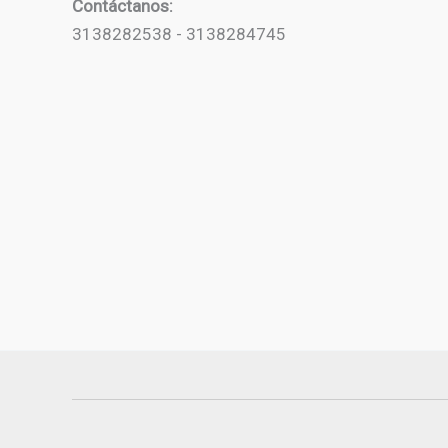
Contáctanos:
3138282538 - 3138284745