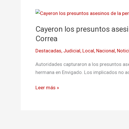
Cayeron
los
Cayeron los presuntos asesin
presuntos
asesinos
Correa
de
Destacadas
,
Judicial
,
Local
,
Nacional
,
Notic
la
periodista
Autoridades capturaron a los presuntos ase
María
hermana en Envigado. Los implicados no ac
Victoria
Correa
Leer más »