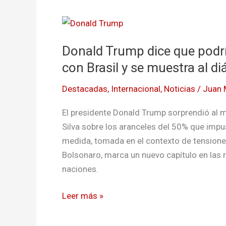
Donald
Trump
Donald Trump dice que podrí
dice
que
con Brasil y se muestra al di
podría
Destacadas
,
Internacional
,
Noticias
/
Juan 
reconsiderar
aranceles
El presidente Donald Trump sorprendió al m
del
Silva sobre los aranceles del 50% que impu
50%
medida, tomada en el contexto de tensiones 
con
Bolsonaro, marca un nuevo capítulo en las
Brasil
naciones.
y
se
Leer más »
muestra
al