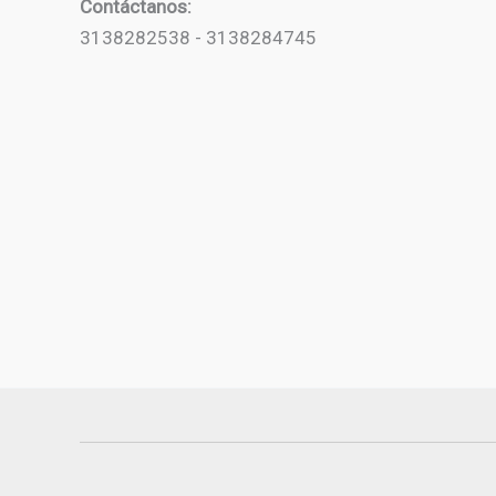
Contáctanos:
3138282538 - 3138284745