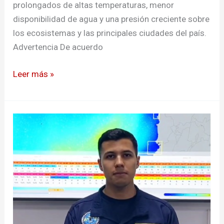
prolongados de altas temperaturas, menor
disponibilidad de agua y una presión creciente sobre
los ecosistemas y las principales ciudades del país.
Advertencia De acuerdo
Leer más »
Alertan
aumento
de
la
marea
en
la
costa