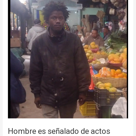
señalado
de
actos
obscenos
en
El
Potrerillo
en
Pasto
Hombre es señalado de actos