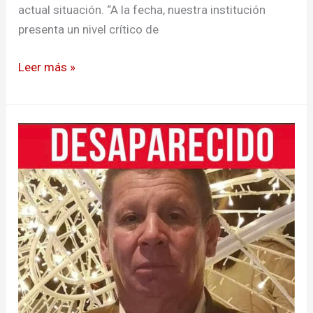
actual situación. “A la fecha, nuestra institución
presenta un nivel crítico de
Leer más »
Alerta
por
desaparición
de
líder
comunal
en
Pasto