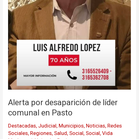
Alerta por desaparición de líder
comunal en Pasto
Destacadas
,
Judicial
,
Municipios
,
Noticias
,
Redes
Sociales
,
Regiones
,
Salud
,
Social
,
Social
,
Vida