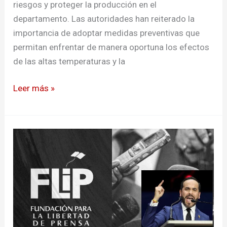
riesgos y proteger la producción en el
departamento. Las autoridades han reiterado la
importancia de adoptar medidas preventivas que
permitan enfrentar de manera oportuna los efectos
de las altas temperaturas y la
Leer más »
Flip
alerta
sobre
ataques
de
Abelardo
de