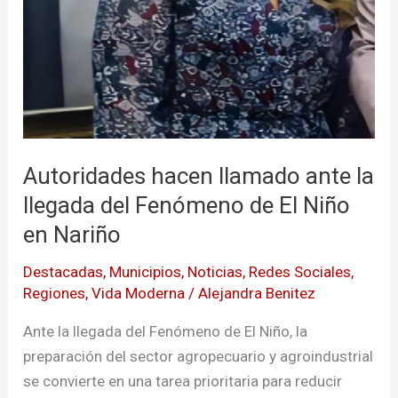
Nariño
Autoridades hacen llamado ante la
llegada del Fenómeno de El Niño
en Nariño
Destacadas
,
Municipios
,
Noticias
,
Redes Sociales
,
Regiones
,
Vida Moderna
/
Alejandra Benitez
Ante la llegada del Fenómeno de El Niño, la
preparación del sector agropecuario y agroindustrial
se convierte en una tarea prioritaria para reducir