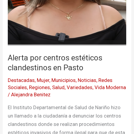
Alerta por centros estéticos
clandestinos en Pasto
Destacadas
,
Mujer
,
Municipios
,
Noticias
,
Redes
Sociales
,
Regiones
,
Salud
,
Variedades
,
Vida Moderna
/
Alejandra Benitez
El Instituto Departamental de Salud de Nariño hizo
un llamado a la ciudadanía a denunciar los centros
clandestinos donde se realizan procedimientos
estéticos invasivos de forma ilegal para que de esta