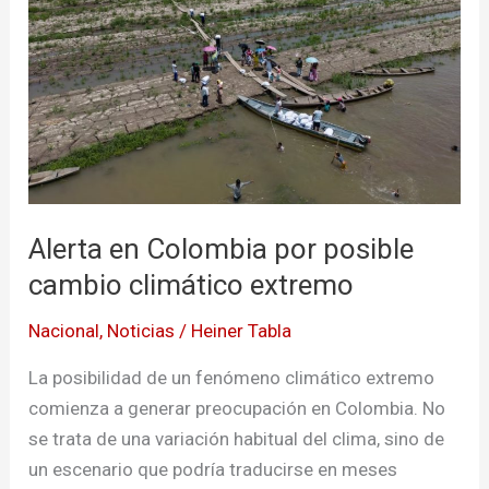
por
posible
cambio
climático
extremo
Alerta en Colombia por posible
cambio climático extremo
Nacional
,
Noticias
/
Heiner Tabla
La posibilidad de un fenómeno climático extremo
comienza a generar preocupación en Colombia. No
se trata de una variación habitual del clima, sino de
un escenario que podría traducirse en meses