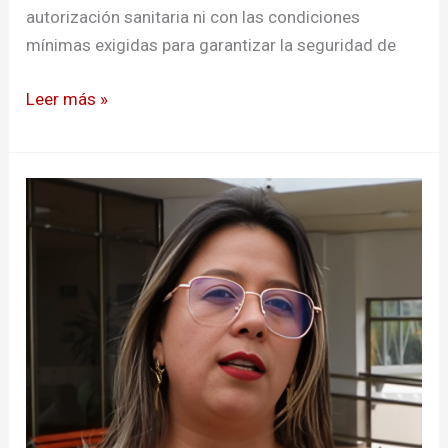
autorización sanitaria ni con las condiciones
mínimas exigidas para garantizar la seguridad de
Leer más »
Alerta
por
centros
estéticos
clandestinos
en
Pasto