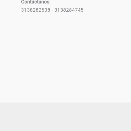
Contáctanos:
3138282538 - 3138284745