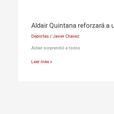
Aldair
Quintana
Aldair Quintana reforzará a 
reforzará
a
Deportes
/
Javier Chavez
un
grande
Aldair sorprendió a todos.
Leer más »