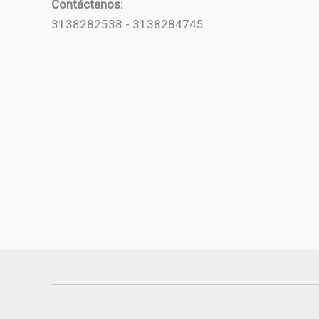
Contáctanos:
3138282538 - 3138284745