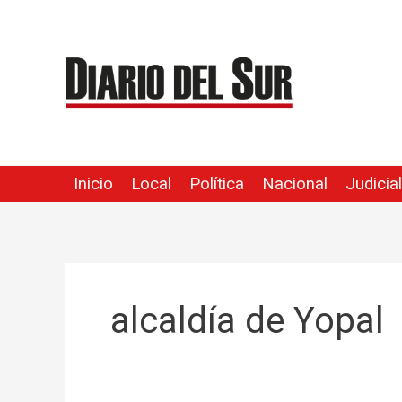
Ir
Buscar
al
por:
contenido
Inicio
Local
Política
Nacional
Judicial
alcaldía de Yopal