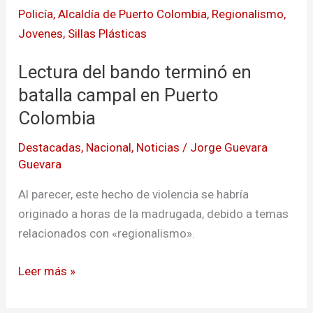
del
bando
terminó
Lectura del bando terminó en
en
batalla
batalla campal en Puerto
campal
Colombia
en
Destacadas
,
Nacional
,
Noticias
/
Jorge Guevara
Puerto
Guevara
Colombia
Al parecer, este hecho de violencia se habría
originado a horas de la madrugada, debido a temas
relacionados con «regionalismo».
Leer más »