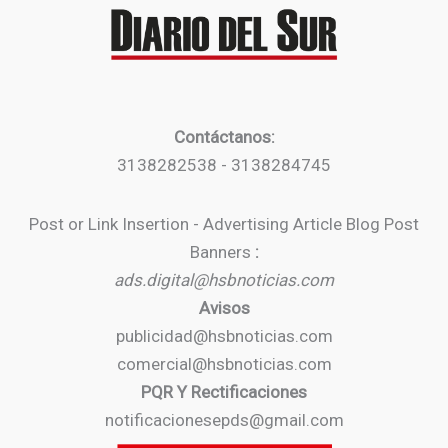
Contáctanos:
3138282538 - 3138284745
Post or Link Insertion - Advertising Article Blog Post
Banners
:
ads.digital@hsbnoticias.com
Avisos
publicidad@hsbnoticias.com
comercial@hsbnoticias.com
PQR Y Rectificaciones
notificacionesepds@gmail.com