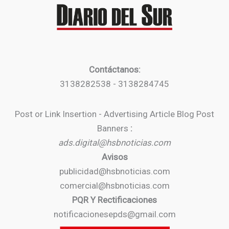
Contáctanos:
3138282538 - 3138284745
Post or Link Insertion - Advertising Article Blog Post
Banners
:
ads.digital@hsbnoticias.com
Avisos
publicidad@hsbnoticias.com
comercial@hsbnoticias.com
PQR Y Rectificaciones
notificacionesepds@gmail.com