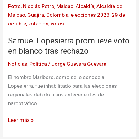
Lopesierra
promueve
voto
en
Samuel Lopesierra promueve voto
blanco
tras
en blanco tras rechazo
rechazo
Noticias
,
Política
/
Jorge Guevara Guevara
El hombre Marlboro, como se le conoce a
Lopesierra, fue inhabilitado para las elecciones
regionales debido a sus antecedentes de
narcotráfico.
Leer más »