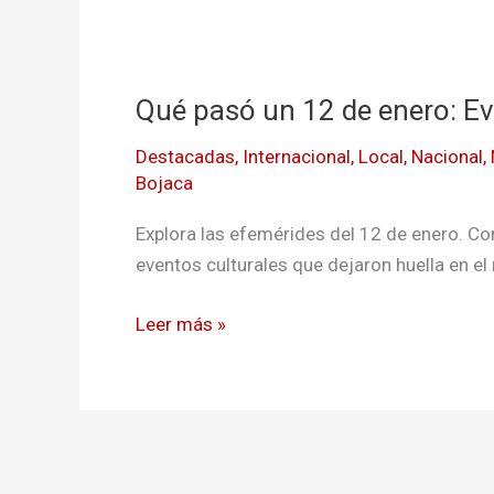
Qué
pasó
Qué pasó un 12 de enero: Ev
un
12
Destacadas
,
Internacional
,
Local
,
Nacional
,
de
Bojaca
enero:
Eventos
Explora las efemérides del 12 de enero. Co
que
eventos culturales que dejaron huella en e
marcaron
Leer más »
la
historia