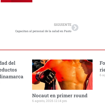
Next
SIGUIENTE
Capacitan al personal de la salud en Pasto
dad del
Fo
eductos
ri
6 a
ndinamarca
m
Nocaut en primer round
6 agosto, 2026 12:14 pm