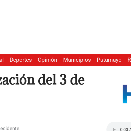
al
Deportes
Opinión
Municipios
Putumayo
R
ación del 3 de