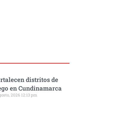
rtalecen distritos de
ego en Cundinamarca
gosto, 2026 12:13 pm