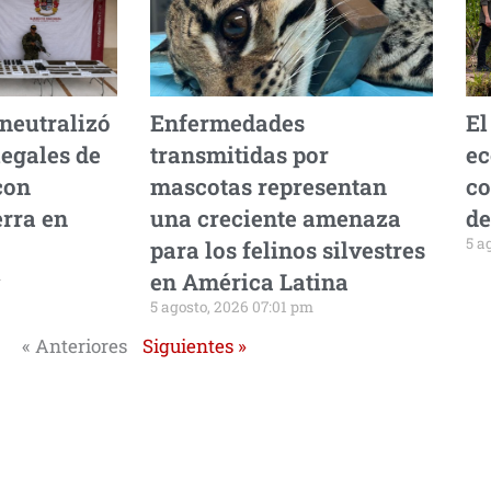
 neutralizó
Enfermedades
El
legales de
transmitidas por
ec
con
mascotas representan
co
erra en
una creciente amenaza
de
5 a
para los felinos silvestres
m
en América Latina
5 agosto, 2026 07:01 pm
« Anteriores
Siguientes »