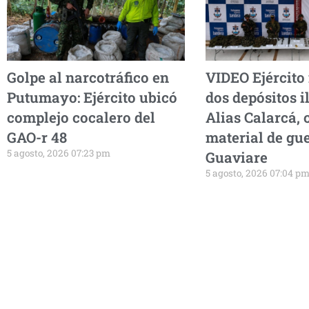
Golpe al narcotráfico en
VIDEO Ejército
Putumayo: Ejército ubicó
dos depósitos i
complejo cocalero del
Alias Calarcá, 
GAO-r 48
material de gu
5 agosto, 2026 07:23 pm
Guaviare
5 agosto, 2026 07:04 p