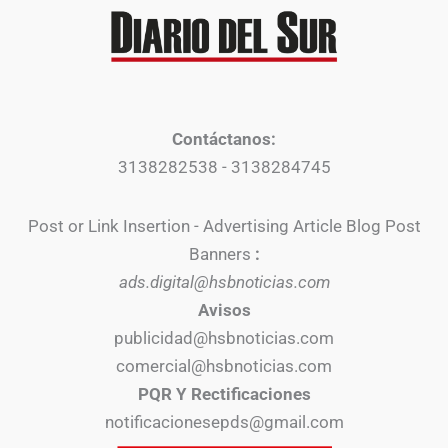
Contáctanos:
3138282538 - 3138284745
Post or Link Insertion - Advertising Article Blog Post
Banners
:
ads.digital@hsbnoticias.com
Avisos
publicidad@hsbnoticias.com
comercial@hsbnoticias.com
PQR Y Rectificaciones
notificacionesepds@gmail.com