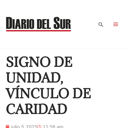
Ir
al
contenido
Buscar
SIGNO DE
UNIDAD,
VÍNCULO DE
CARIDAD
julio 5, 2025
11:58 am