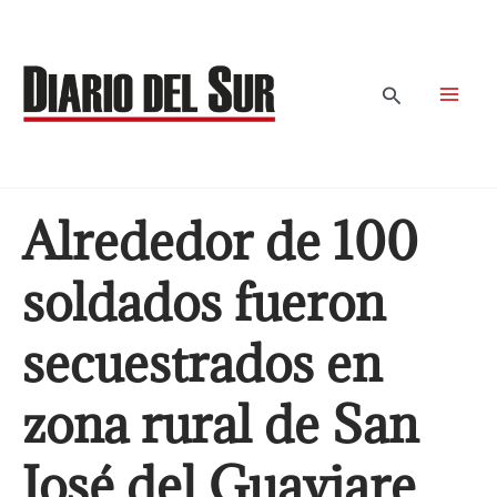
Ir
al
contenido
Buscar
Alrededor de 100
soldados fueron
secuestrados en
zona rural de San
José del Guaviare