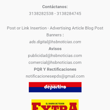
Contáctanos:
3138282538 - 3138284745
Post or Link Insertion - Advertising Article Blog Post
Banners
:
ads.digital@hsbnoticias.com
Avisos
publicidad@hsbnoticias.com
comercial@hsbnoticias.com
PQR Y Rectificaciones
notificacionesepds@gmail.com