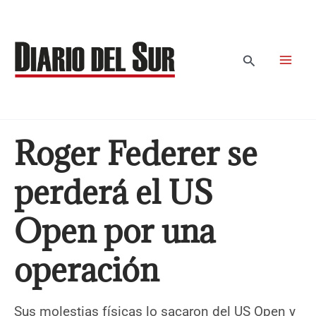
Ir
al
contenido
Buscar
Roger Federer se
perderá el US
Open por una
operación
Sus molestias físicas lo sacaron del US Open y