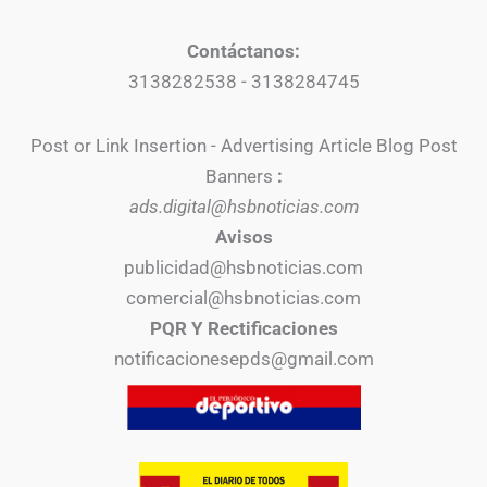
Contáctanos:
3138282538 - 3138284745
Post or Link Insertion - Advertising Article Blog Post
Banners
:
ads.digital@hsbnoticias.com
Avisos
publicidad@hsbnoticias.com
comercial@hsbnoticias.com
PQR Y Rectificaciones
notificacionesepds@gmail.com