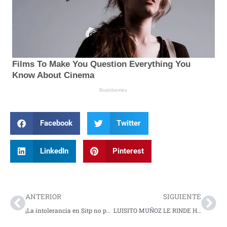
Facebook
Twitter
LinkedIn
Pinterest
Prev
Nex
ANTERIOR
SIGUIENTE
¡La intolerancia en Sitp no para! Conductor gravemente golpeado
LUISITO MUÑOZ LE RINDE HOMENAJE A SU PADRE EN SU MÁS RECIENTE TEMA “TÚ ERES EL REY”