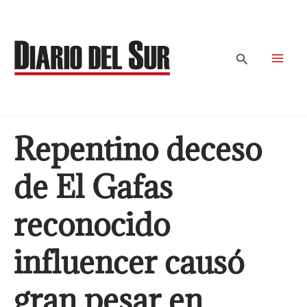
Ir
al
contenido
Buscar
Repentino deceso
de El Gafas
reconocido
influencer causó
gran pesar en