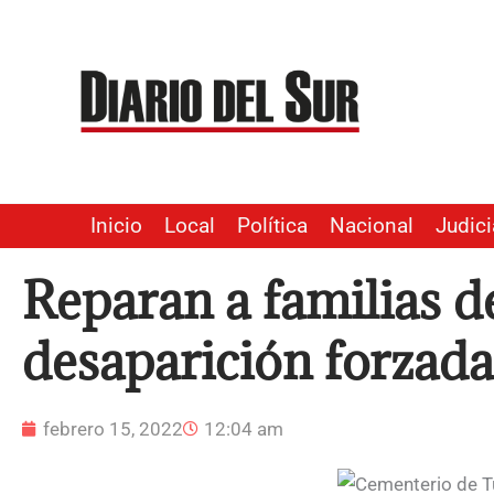
Ir
al
contenido
Inicio
Local
Política
Nacional
Judici
Reparan a familias d
desaparición forzad
febrero 15, 2022
12:04 am