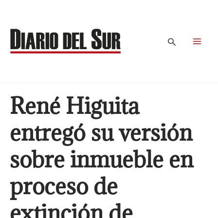
Ir
al
contenido
Buscar
René Higuita
entregó su versión
sobre inmueble en
proceso de
extinción de