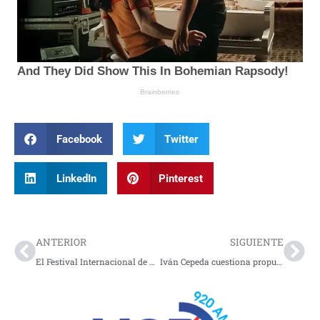
Facebook
Twitter
LinkedIn
Pinterest
Prev
Nex
ANTERIOR
SIGUIENTE
El Festival Internacional de Cine en las Montañas cerró su edición 2026 consolidando al Quindío como escenario del cine independiente
Iván Cepeda cuestiona propuesta de seguridad de Abelardo De La Espriella y reitera llamado a la desobediencia civil