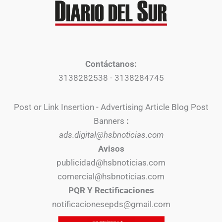
Contáctanos:
3138282538 - 3138284745
Post or Link Insertion - Advertising Article Blog Post
Banners
:
ads.digital@hsbnoticias.com
Avisos
publicidad@hsbnoticias.com
comercial@hsbnoticias.com
PQR Y Rectificaciones
notificacionesepds@gmail.com