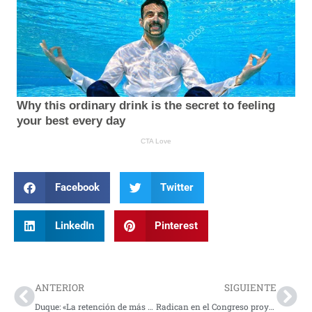
Facebook
Twitter
LinkedIn
Pinterest
Prev
Nex
ANTERIOR
SIGUIENTE
Duque: «La retención de más de 100 soldados en Tibú es un secuestro»
Radican en el Congreso proyecto de ley que pretende controlar las fotomultas