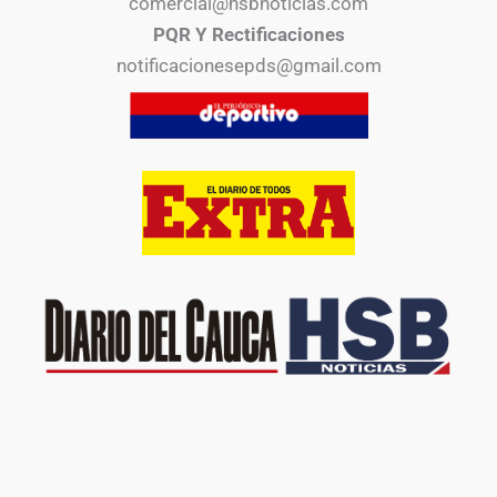
comercial@hsbnoticias.com
PQR Y Rectificaciones
notificacionesepds@gmail.com