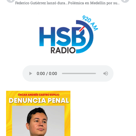
Federico Gutiérrez lanzó dura crítica a Gustavo Petro por reunión de su hermano a Iván Moreno
Polémica en Medellín por supuesta valla que mezcla logos de la Alcaldía y propaganda de Petro