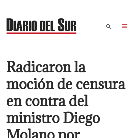
Ir
al
contenido
Buscar
Radicaron la
moción de censura
en contra del
ministro Diego
Molano por