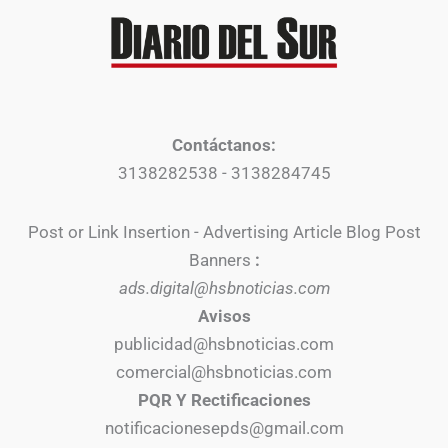
Contáctanos:
3138282538 - 3138284745
Post or Link Insertion - Advertising Article Blog Post
Banners
:
ads.digital@hsbnoticias.com
Avisos
publicidad@hsbnoticias.com
comercial@hsbnoticias.com
PQR Y Rectificaciones
notificacionesepds@gmail.com