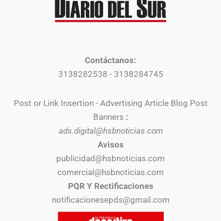
Contáctanos:
3138282538 - 3138284745
Post or Link Insertion - Advertising Article Blog Post
Banners
:
ads.digital@hsbnoticias.com
Avisos
publicidad@hsbnoticias.com
comercial@hsbnoticias.com
PQR Y Rectificaciones
notificacionesepds@gmail.com