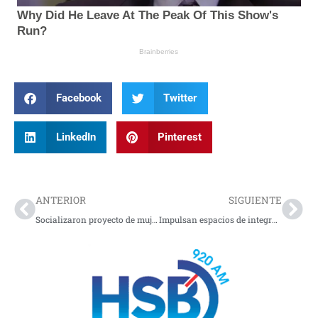
Facebook
Twitter
LinkedIn
Pinterest
Prev
Nex
ANTERIOR
SIGUIENTE
Socializaron proyecto de mujeres representativas en Pasto
Impulsan espacios de integración socioeconómica en Nariño