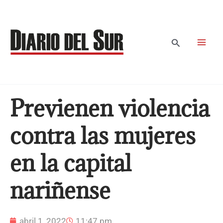
Ir
al
contenido
Buscar
Previenen violencia
contra las mujeres
en la capital
nariñense
abril 1, 2022
11:47 pm