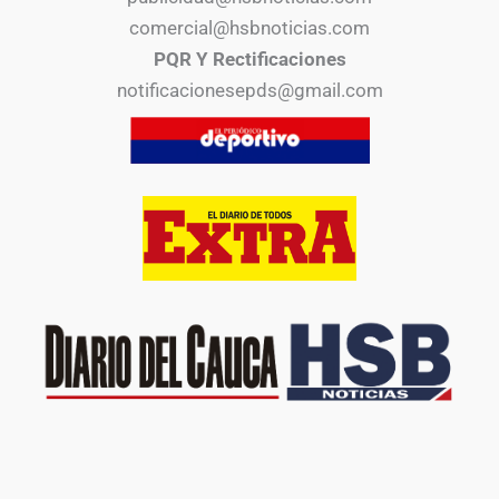
comercial@hsbnoticias.com
PQR Y Rectificaciones
notificacionesepds@gmail.com