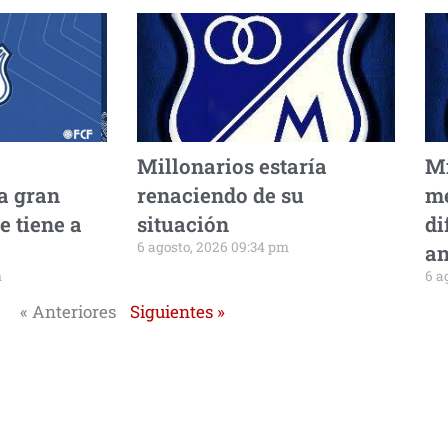
Millonarios estaría
Mi
a gran
renaciendo de su
me
e tiene a
situación
di
6 agosto, 2026 09:34 pm
an
m
6 a
« Anteriores
Siguientes »