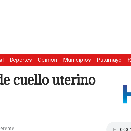
al
Deportes
Opinión
Municipios
Putumayo
R
e cuello uterino