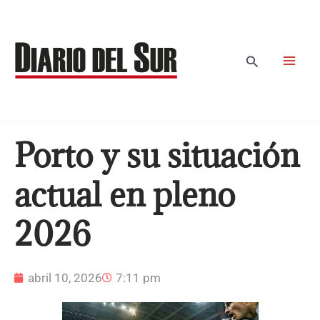
Ir
al
contenido
Buscar
Porto y su situación
actual en pleno
2026
abril 10, 2026
7:11 pm