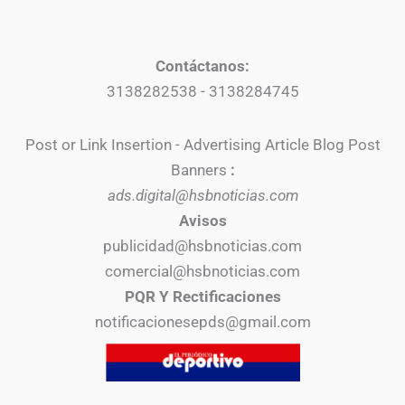
Contáctanos:
3138282538 - 3138284745
Post or Link Insertion - Advertising Article Blog Post
Banners
:
ads.digital@hsbnoticias.com
Avisos
publicidad@hsbnoticias.com
comercial@hsbnoticias.com
PQR Y Rectificaciones
notificacionesepds@gmail.com