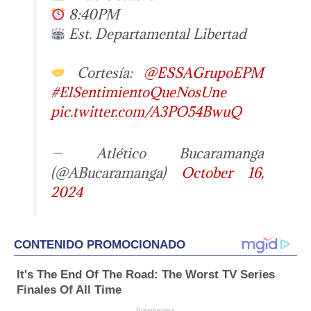
8:40PM
Est. Departamental Libertad
Cortesía:
@ESSAGrupoEPM
#ElSentimientoQueNosUne
pic.twitter.com/A3PO54BwuQ
— Atlético Bucaramanga
(@ABucaramanga)
October 16,
2024