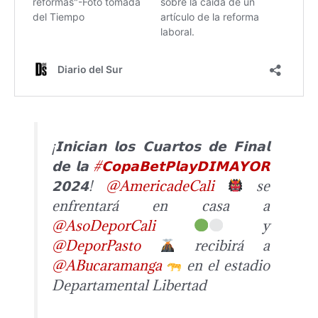
¡𝗜𝗻𝗶𝗰𝗶𝗮𝗻 𝗹𝗼𝘀 𝗖𝘂𝗮𝗿𝘁𝗼𝘀 𝗱𝗲 𝗙𝗶𝗻𝗮𝗹
𝗱𝗲 𝗹𝗮
#𝗖𝗼𝗽𝗮𝗕𝗲𝘁𝗣𝗹𝗮𝘆𝗗𝗜𝗠𝗔𝗬𝗢𝗥
𝟮𝟬𝟮𝟰!
@AmericadeCali
se
enfrentará en casa a
@AsoDeporCali
y
@DeporPasto
recibirá a
@ABucaramanga
en el estadio
Departamental Libertad