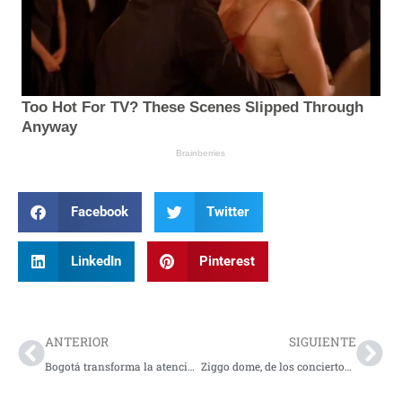
Facebook
Twitter
LinkedIn
Pinterest
Prev
Nex
ANTERIOR
SIGUIENTE
Bogotá transforma la atención de emergencias con el lanzamiento de la nueva Línea 137 de salud
Ziggo dome, de los conciertos más emblemáticos de BTR