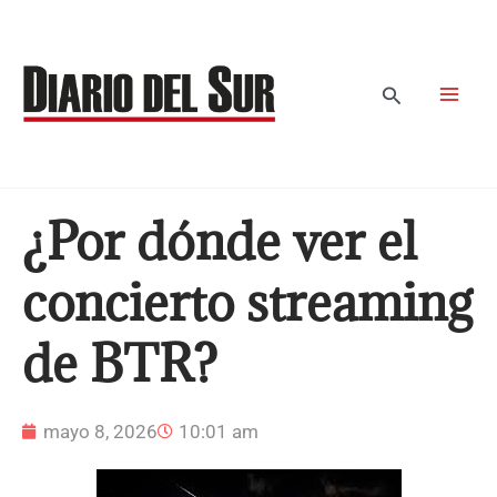
Ir
al
contenido
Buscar
¿Por dónde ver el
concierto streaming
de BTR?
mayo 8, 2026
10:01 am