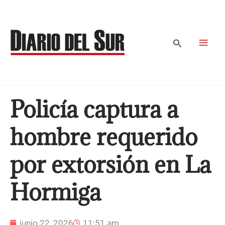
Ir
al
contenido
Buscar
Policía captura a
hombre requerido
por extorsión en La
Hormiga
junio 22, 2026
11:51 am