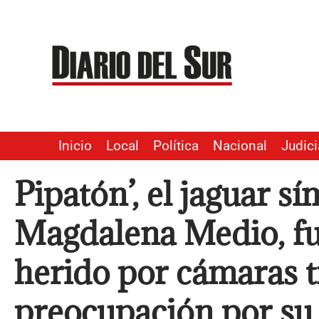
Ir
al
contenido
Inicio
Local
Política
Nacional
Judici
Pipatón’, el jaguar s
Magdalena Medio, fu
herido por cámaras t
preocupación por su