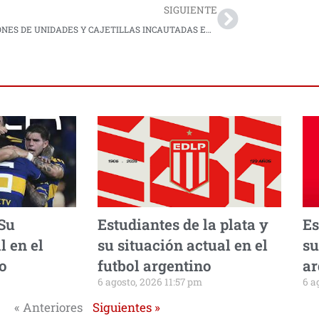
SIGUIENTE
8 MILLONES DE UNIDADES Y CAJETILLAS INCAUTADAS EN TROCHAS QUE CONECTAN A IPIALES CON ECUADOR
 Su
Estudiantes de la plata y
Es
l en el
su situación actual en el
su
no
futbol argentino
ar
6 agosto, 2026 11:57 pm
6 a
« Anteriores
Siguientes »