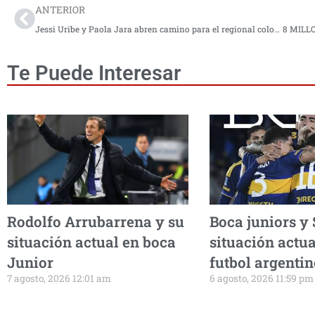
ANTERIOR
Jessi Uribe y Paola Jara abren camino para el regional colombiano en Europa con su gira despecho a 2 voces
Te Puede Interesar
Rodolfo Arrubarrena y su
Boca juniors y
situación actual en boca
situación actua
Junior
futbol argenti
7 agosto, 2026 12:01 am
6 agosto, 2026 11:59 pm