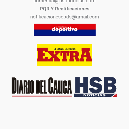
comercial@hsbnoticias.com
PQR Y Rectificaciones
notificacionesepds@gmail.com